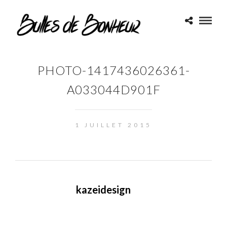
PHOTO-1417436026361-
A033044D901F
1 JUILLET 2015
kazeidesign